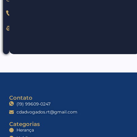
(19)
99609-
0247
cdadvogados.rt@gmail.com
Contato
(19) 99609-0247
cdadvogados.rt@gmail.com
Categorias
Herança