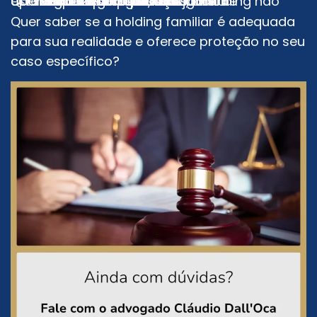
Quando feita corretamente, a holding não apenas protege bens, mas garante estabilidade para toda a família.
Organizar o patrimônio
Melhorar a segurança jurídica
Reduzir riscos pessoais
Garantir continuidade familiar
Evitar conflitos futuros
Quer saber se a holding familiar é adequada
para sua realidade e oferece proteção no seu
caso específico?