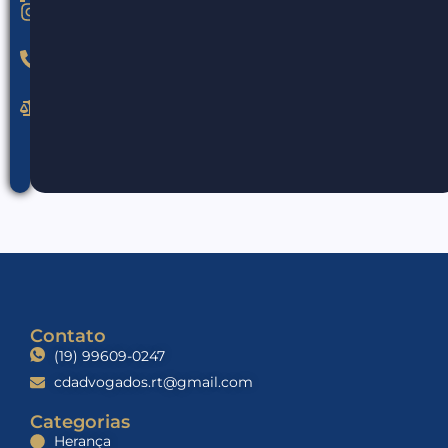
@claudiodall.adv
(19)
99609-
0247
cdadvogados.rt@gmail.com
Contato
(19) 99609-0247
cdadvogados.rt@gmail.com
Categorias
Herança