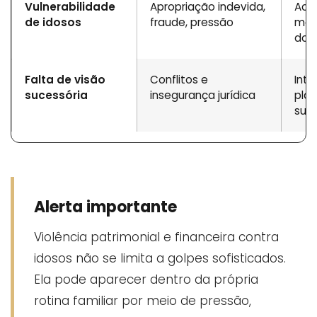
Vulnerabilidade
Apropriação indevida,
Aco
de idosos
fraude, pressão
mov
doc
Falta de visão
Conflitos e
Int
sucessória
insegurança jurídica
pla
suce
Alerta importante
Violência patrimonial e financeira contra
idosos não se limita a golpes sofisticados.
Ela pode aparecer dentro da própria
rotina familiar por meio de pressão,