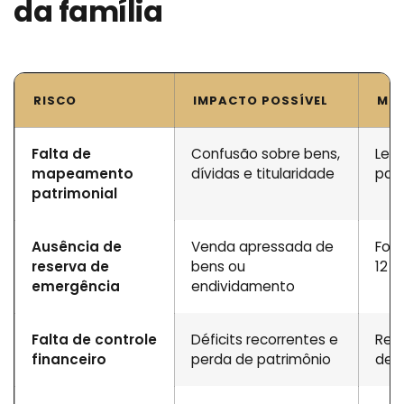
da família
RISCO
IMPACTO POSSÍVEL
MED
Falta de
Confusão sobre bens,
Leva
mapeamento
dívidas e titularidade
pas
patrimonial
Ausência de
Venda apressada de
Form
reserva de
bens ou
12 
emergência
endividamento
Falta de controle
Déficits recorrentes e
Regi
financeiro
perda de patrimônio
des