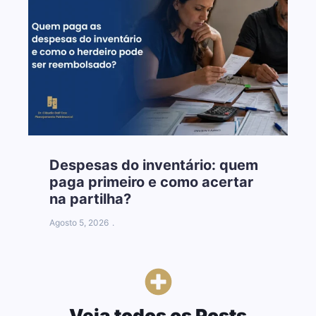
Despesas do inventário: quem
paga primeiro e como acertar
na partilha?
c
Agosto 5, 2026
A
Veja todos os Posts