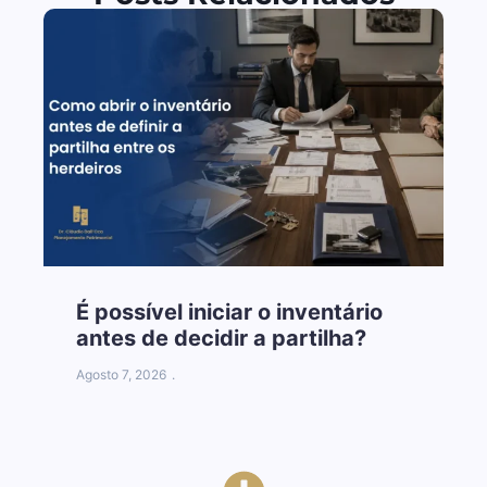
É possível iniciar o inventário
É
antes de decidir a partilha?
a
Agosto 7, 2026
A