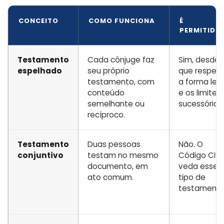
CONCEITO
COMO FUNCIONA
É
PERMITIDO
Testamento
Cada cônjuge faz
Sim, desde
espelhado
seu próprio
que respeit
testamento, com
a forma leg
conteúdo
e os limites
semelhante ou
sucessórios.
recíproco.
Testamento
Duas pessoas
Não. O
conjuntivo
testam no mesmo
Código Civil
documento, em
veda esse
ato comum.
tipo de
testamento