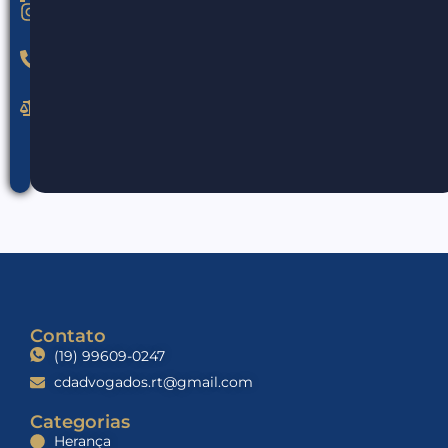
@claudiodall.adv
(19)
99609-
0247
cdadvogados.rt@gmail.com
Contato
(19) 99609-0247
cdadvogados.rt@gmail.com
Categorias
Herança