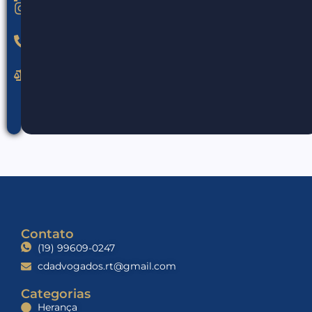
@claudiodall.adv
(19)
99609-
0247
cdadvogados.rt@gmail.com
Contato
(19) 99609-0247
cdadvogados.rt@gmail.com
Categorias
Herança