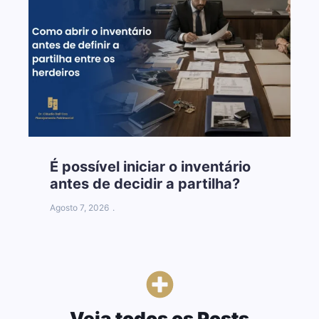
É possível iniciar o inventário
É
antes de decidir a partilha?
a
Agosto 7, 2026
A
Veja todos os Posts