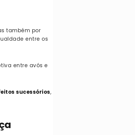
mas também por
igualdade entre os
etiva entre avós e
feitos sucessórios
,
nça