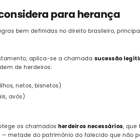
i considera para herança
gras bem definidas no direito brasileiro, princip
estamento, aplica-se a chamada
sucessão legít
dem de herdeiros:
lhos, netos, bisnetos)
is, avós)
 protege os chamados
herdeiros necessários
, que 
— metade do patrimônio do falecido que não po