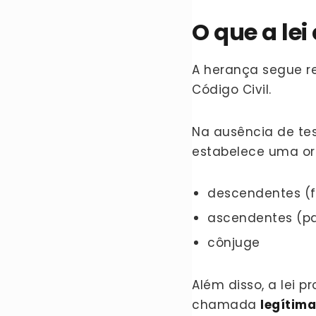
O que a le
A herança segue re
Código Civil.
Na ausência de t
estabelece uma or
descendentes (fi
ascendentes (pa
cônjuge
Além disso, a lei
chamada
legítima