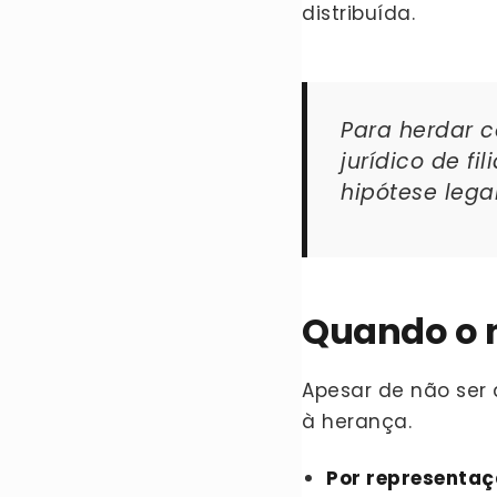
distribuída.
Para herdar 
jurídico de f
hipótese legal
Quando o n
Apesar de não ser 
à herança.
Por representa