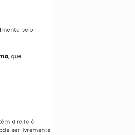
almente pelo
ima
, que
têm direito à
de ser livremente