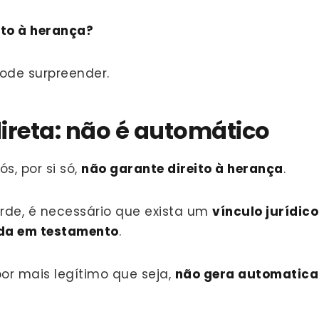
ito à herança?
pode surpreender.
ireta: não é automático
s, por si só,
não garante direito à herança
.
rde, é necessário que exista um
vínculo jurídic
ida em testamento
.
por mais legítimo que seja,
não gera automatica