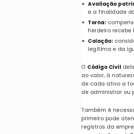
Avaliação patri
e a finalidade da
Torna:
compensa
herdeiro recebe 
Colação:
consid
legítima e da ig
O
Código Civil
dete
ao valor, à nature
de cada ativo a to
de administrar ou p
Também é necessário
primeiro pode aten
registros da empr