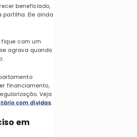
ecer beneficiado,
artilha. Ele ainda
o fique com um
 se agrava quando
o.
apartamento
er financiamento,
egularização. Veja
ntário com dívidas
.
ciso em