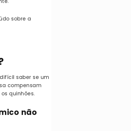
nte.
údo sobre a
?
difícil saber se um
presa compensam
 os quinhões.
ômico não