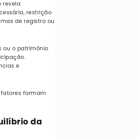
o revela
essária, restrição
emas de registro ou
 ou o patrimônio
icipação.
ncias e
s fatores formam
líbrio da