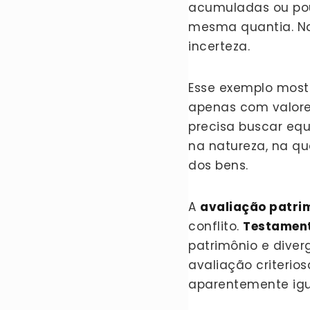
acumuladas ou pou
mesma quantia. Na 
incerteza.
Esse exemplo most
apenas com valores
precisa buscar equ
na natureza, na qua
dos bens.
A
avaliação patri
conflito.
Testamen
patrimônio e diver
avaliação criterios
aparentemente igu