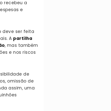
o recebeu a
despesas e
 deve ser feita
ais. A
partilha
ão
, mas também
ões e nos riscos
sibilidade de
os, omissão de
inda assim, uma
quinhões