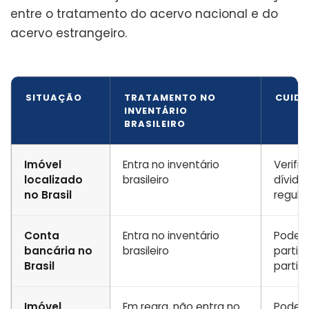
entre o tratamento do acervo nacional e do
acervo estrangeiro.
SITUAÇÃO
TRATAMENTO NO
CUIDA
INVENTÁRIO
BRASILEIRO
Imóvel
Entra no inventário
Verific
localizado
brasileiro
dívida
no Brasil
regular
Conta
Entra no inventário
Pode d
bancária no
brasileiro
partil
Brasil
partil
Imóvel
Em regra, não entra no
Pode e