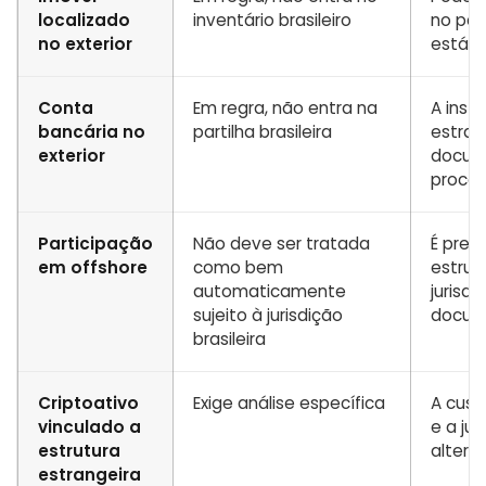
localizado
inventário brasileiro
no paí
no exterior
está s
Conta
Em regra, não entra na
A insti
bancária no
partilha brasileira
estran
exterior
docum
proced
Participação
Não deve ser tratada
É preci
em offshore
como bem
estrutu
automaticamente
jurisdi
sujeito à jurisdição
docum
brasileira
Criptoativo
Exige análise específica
A custó
vinculado a
e a ju
estrutura
altera
estrangeira