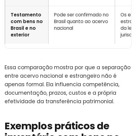
Testamento
Pode ser confirmado no
Os efe
com bens no
Brasil quanto ao acervo
estra
Brasil e no
nacional
da lei 
exterior
jurisd
Essa comparação mostra por que a separação
entre acervo nacional e estrangeiro não é
apenas formal. Ela influencia competência,
documentação, prazos, custos e a própria
efetividade da transferência patrimonial.
Exemplos práticos de